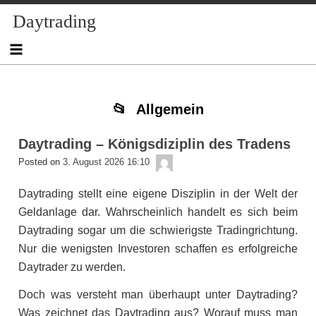
Skip
Skip
Skip
Skip
Skip
Skip
Skip
Skip
Skip
Daytrading
to
to
to
to
to
to
to
to
to
content
NAV_MENU-
NAV_MENU-
NAV_MENU-
NAV_MENU-
MSCHANDL
TEXT-
TEXT-
TEXT-
2
3
4
5
2
3
4
Allgemein
Daytrading – Königsdiziplin des Tradens
admin
Posted on
3. August 2026 16:10
Daytrading stellt eine eigene Disziplin in der Welt der
Geldanlage dar. Wahrscheinlich handelt es sich beim
Daytrading sogar um die schwierigste Tradingrichtung.
Nur die wenigsten Investoren schaffen es erfolgreiche
Daytrader zu werden.
Doch was versteht man überhaupt unter Daytrading?
Was zeichnet das Daytrading aus? Worauf muss man