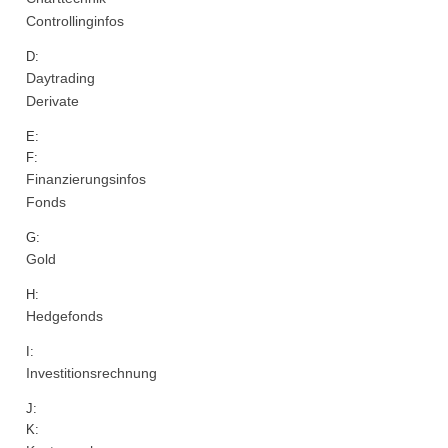
Controllinginfos
D:
Daytrading
Derivate
E:
F:
Finanzierungsinfos
Fonds
G:
Gold
H:
Hedgefonds
I:
Investitionsrechnung
J:
K: