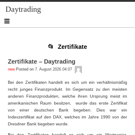
Skip
Skip
Skip
Skip
Skip
Skip
Skip
Skip
Skip
Daytrading
to
to
to
to
to
to
to
to
to
content
NAV_MENU-
NAV_MENU-
NAV_MENU-
NAV_MENU-
MSCHANDL
TEXT-
TEXT-
TEXT-
2
3
4
5
2
3
4
Zertifikate
Zertifikate – Daytrading
admin
Posted on
7. August 2026 04:07
Bei den Zertifikaten handelt es sich um ein verhältnismäßig
recht junges Finanzprodukt. Im Gegensatz zu den meisten
anderen Finanzprodukten, welche ihren Ursprung meist im
amerikanischen Raum besitzen, wurde das erste Zertifikat
von einer deutschen Bank begeben. Dies war ein
Indexzertifikat auf den DAX, welches im Jahre 1990 von der
Dresdner Bank begeben wurde.
Bei den Zertifikaten handelt es sich um ein Wertpapier,