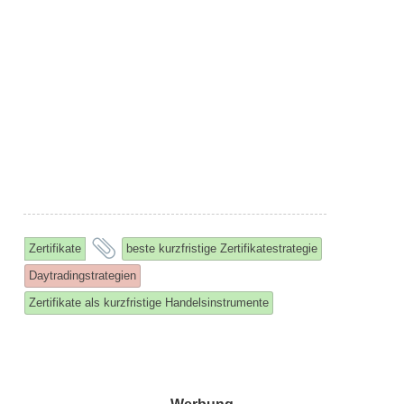
and
Zertifikate
beste kurzfristige Zertifikatestrategie
tagged
Daytradingstrategien
Zertifikate als kurzfristige Handelsinstrumente