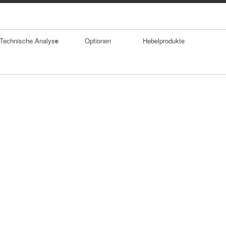
Technische Analyse
Optionen
Hebelprodukte
Trends
Durchschnitte
Trendumkehrforma
tionen
Gaps
Doppelhoch
SKS Formation