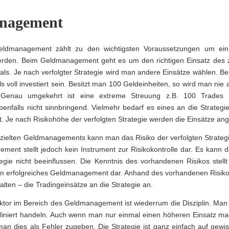
nagement
Geldmanagement zählt zu den wichtigsten Voraussetzungen um ein 
erden. Beim Geldmanagement geht es um den richtigen Einsatz des 
als. Je nach verfolgter Strategie wird man andere Einsätze wählen. B
 voll investiert sein. Besitzt man 100 Geldeinheiten, so wird man nie a
 Genau umgekehrt ist eine extreme Streuung z.B. 100 Trades
benfalls nicht sinnbringend. Vielmehr bedarf es eines an die Strateg
Je nach Risikohöhe der verfolgten Strategie werden die Einsätze ang
gezielten Geldmanagements kann man das Risiko der verfolgten Strateg
ent stellt jedoch kein Instrument zur Risikokontrolle dar. Es kann d
egie nicht beeinflussen. Die Kenntnis des vorhandenen Risikos stell
in erfolgreiches Geldmanagement dar. Anhand des vorhandenen Risiko
lten – die Tradingeinsätze an die Strategie an.
aktor im Bereich des Geldmanagement ist wiederrum die Disziplin. Ma
pliniert handeln. Auch wenn man nur einmal einen höheren Einsatz ma
an dies als Fehler zugeben. Die Strategie ist ganz einfach auf gewi