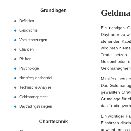
Grundlagen
Geldma
Definition
Ein richtiges 
Geschichte
Daytrader zu w
Voraussetzungen
stehenden Kapit
wird man niemals
Chancen
Trade setzen.
Risiken
Geldeinheiten e
Geldmanagment. 
Psychologie
Hochfrequenzhandel
Mithilfe eines 
Das Geldmanagem
Technische Analyse
gewählten Strat
Geldmanagement
Grundlage für e
das Tradingverha
Daytradingstrategien
Ein wichtiger F
Charttechnik
Einsätzen diszi
gewinnt, muss m