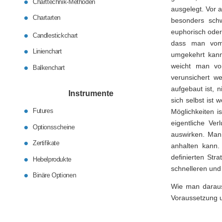
Charttechnik-Methoden
ausgelegt. Vor 
Chartarten
besonders schw
euphorisch oder 
Candlestickchart
dass man vom
Linienchart
umgekehrt kann 
weicht man vo
Balkenchart
verunsichert w
aufgebaut ist, 
Instrumente
sich selbst ist
Futures
Möglichkeiten 
eigentliche Ver
Optionsscheine
auswirken. Man 
Zertifikate
anhalten kann.
definierten Stra
Hebelprodukte
schnelleren und
Binäre Optionen
Wie man daraus 
Voraussetzung u