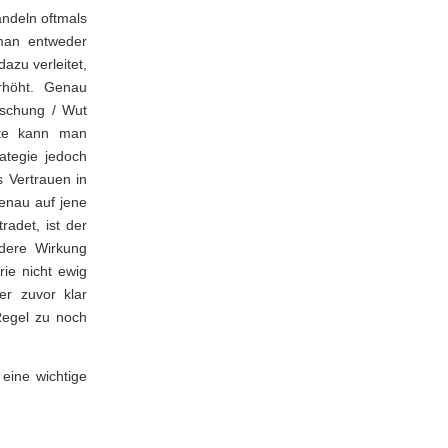
andeln oftmals
 man entweder
azu verleitet,
höht. Genau
uschung / Wut
ite kann man
ategie jedoch
s Vertrauen in
Genau auf jene
adet, ist der
ndere Wirkung
ie nicht ewig
er zuvor klar
 Regel zu noch
eine wichtige