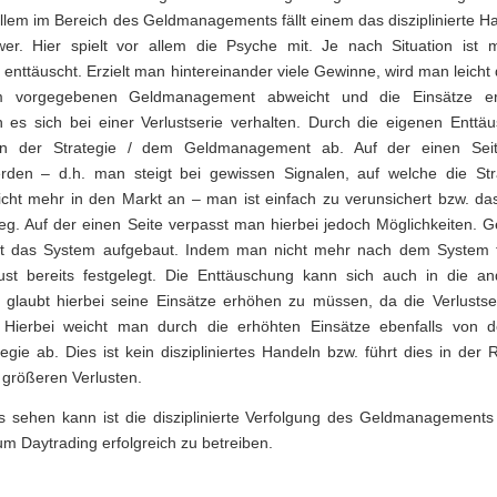
allem im Bereich des Geldmanagements fällt einem das disziplinierte H
er. Hier spielt vor allem die Psyche mit. Je nach Situation ist
enttäuscht. Erzielt man hintereinander viele Gewinne, wird man leicht d
 vorgegebenen Geldmanagement abweicht und die Einsätze er
es sich bei einer Verlustserie verhalten. Durch die eigenen Enttä
n der Strategie / dem Geldmanagement ab. Auf der einen Se
erden – d.h. man steigt bei gewissen Signalen, auf welche die Str
nicht mehr in den Markt an – man ist einfach zu verunsichert bzw. da
 weg. Auf der einen Seite verpasst man hierbei jedoch Möglichkeiten. 
ist das System aufgebaut. Indem man nicht mehr nach dem System tr
lust bereits festgelegt. Die Enttäuschung kann sich auch in die a
glaubt hierbei seine Einsätze erhöhen zu müssen, da die Verlustser
 Hierbei weicht man durch die erhöhten Einsätze ebenfalls von d
tegie ab. Dies ist kein diszipliniertes Handeln bzw. führt dies in der
 größeren Verlusten.
sehen kann ist die disziplinierte Verfolgung des Geldmanagements 
m Daytrading erfolgreich zu betreiben.