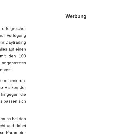
Werbung
erfolgreicher
zur Verfügung
eim Daytrading
lles auf einen
 mit den 100
ie angepasstes
epasst.
ie minimieren.
ie Risiken der
t hingegen die
s passen sich
n muss bei den
cht und dabei
sse Parameter