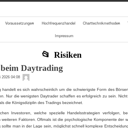
Skip
Skip
Skip
Skip
Skip
Skip
Skip
Skip
Skip
to
to
to
to
to
to
to
to
to
content
NAV_MENU-
NAV_MENU-
NAV_MENU-
NAV_MENU-
MSCHANDL
TEXT-
TEXT-
TEXT-
2
3
4
5
2
3
4
Voraussetzungen
Hochfrequenzhandel
Charttechnikmethoden
Impressum
Chancen
Chartarten
Risiken
Candlestickchart
Risiken
Psychologie
Linienchart
 beim Daytrading
admin
Geldmanagement
Balkenchart
li 2026 04:08
 handelt es sich wahrscheinlich um die schwierigste Form des Börsen
Daytradingstrategi
en. Nur die wenigsten Daytrader schaffen es erfolgreich zu sein. Nich
en
ls die Königsdiziplin des Tradings bezeichnet.
chen Investoren, welche spezielle Handelsstrategien verfolgen, b
 weiteren Faktoren. Oftmals ist die psychologische Komponente der wi
 sollte man in der Lage sein, möglichst schnell komplexe Entscheidung