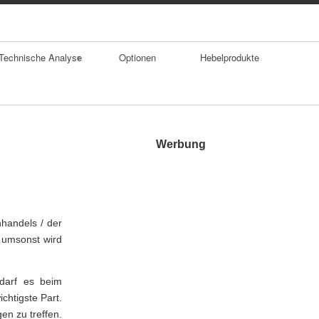
Technische Analyse
Optionen
Hebelprodukte
Trends
Durchschnitte
Werbung
Trendumkehrforma
tionen
Gaps
handels / der
t umsonst wird
Doppelhoch
SKS Formation
edarf es beim
chtigste Part.
en zu treffen.