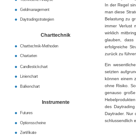
In der Regel si
Geldmanagement
man diese Strat
Belastung zu gr
Daytradingstrategien
immer Verlust m
wirklich mitbri
Charttechnik
glauben, dass 
Charttechnik-Methoden
erfolgreiche St
zurück zu führe
Chartarten
Ein wesentliche
Candlestickchart
setzten aufgru
Linienchart
können einem z
ohne Risiko. So
Balkenchart
genauso große 
Hebelprodukten 
Instrumente
des Daytrading
Futures
Daytrader. Nur 
schlussendlich e
Optionsscheine
Zertifikate