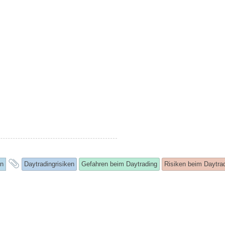
and
en
Daytradingrisiken
Gefahren beim Daytrading
Risiken beim Daytra
tagged