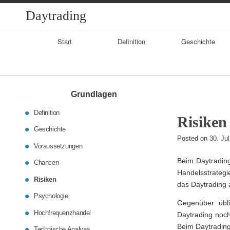
Daytrading
Primary
Start
Definition
Geschichte
Navigation
Grundlagen
Definition
Risiken
Geschichte
Posted on
30. Ju
Voraussetzungen
Beim Daytrading
Chancen
Handelsstrategi
Risiken
das Daytrading a
Psychologie
Gegenüber übli
Hochfrequenzhandel
Daytrading noch
Beim Daytrading
Technische Analyse