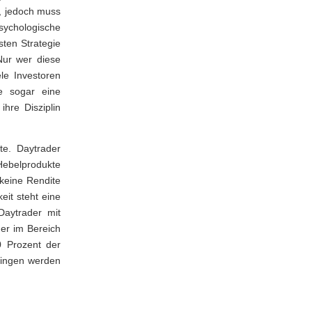
, jedoch muss
psychologische
sten Strategie
 Nur wer diese
ele Investoren
ie sogar eine
ihre Disziplin
te. Daytrader
Hebelprodukte
keine Rendite
eit steht eine
Daytrader mit
er im Bereich
0 Prozent der
bringen werden