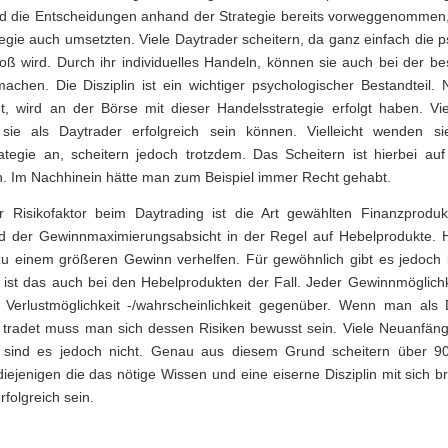
nd die Entscheidungen anhand der Strategie bereits vorweggenommen
egie auch umsetzten. Viele Daytrader scheitern, da ganz einfach die 
oß wird. Durch ihr individuelles Handeln, können sie auch bei der be
achen. Die Disziplin ist ein wichtiger psychologischer Bestandteil.
ngt, wird an der Börse mit dieser Handelsstrategie erfolgt haben. Vi
sie als Daytrader erfolgreich sein können. Vielleicht wenden s
rategie an, scheitern jedoch trotzdem. Das Scheitern ist hierbei auf 
n. Im Nachhinein hätte man zum Beispiel immer Recht gehabt.
r Risikofaktor beim Daytrading ist die Art gewählten Finanzproduk
nd der Gewinnmaximierungsabsicht in der Regel auf Hebelprodukte. 
u einem größeren Gewinn verhelfen. Für gewöhnlich gibt es jedoch 
 ist das auch bei den Hebelprodukten der Fall. Jeder Gewinnmöglichk
Verlustmöglichkeit -/wahrscheinlichkeit gegenüber. Wenn man als 
tradet muss man sich dessen Risiken bewusst sein. Viele Neuanfäng
 sind es jedoch nicht. Genau aus diesem Grund scheitern über 9
diejenigen die das nötige Wissen und eine eiserne Disziplin mit sich 
rfolgreich sein.