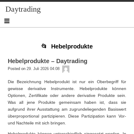
Skip
Skip
Skip
Skip
Skip
Skip
Skip
Skip
Skip
Daytrading
to
to
to
to
to
to
to
to
to
content
NAV_MENU-
NAV_MENU-
NAV_MENU-
NAV_MENU-
MSCHANDL
TEXT-
TEXT-
TEXT-
2
3
4
5
2
3
4
Hebelprodukte
Hebelprodukte – Daytrading
admin
Posted on
29. Juli 2026 04:08
Die Bezeichnung Hebelprodukt ist nur ein Oberbegriff für
gewisse derivative Instrumente. Hebelprodukte können
Optionen, Zertifikate oder andere derivative Produkte sein.
Was all jene Produkte gemeinsam haben ist, dass sie
aufgrund ihrer Ausstattung am zugrundeliegenden Basiswert
überproportional partizipieren. Diese Partizipation kann Vor-
und Nachteile mit sich bringen.
Hebelprodukte können unterschiedlich eingesetzt werden. In