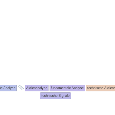
and
he Analyse
Aktienanalyse
fundamentale Analyse
technische Aktien
tagged
technische Signale