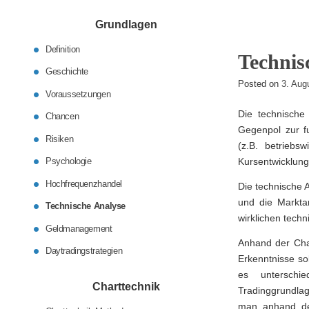
Grundlagen
Definition
Technis
Geschichte
Posted on
3. Aug
Voraussetzungen
Die technische 
Chancen
Gegenpol zur f
Risiken
(z.B. betriebsw
Psychologie
Kursentwicklung
Hochfrequenzhandel
Die technische A
und die Markta
Technische Analyse
wirklichen tech
Geldmanagement
Anhand der Cha
Daytradingstrategien
Erkenntnisse so
es unterschi
Charttechnik
Tradinggrundlag
man anhand der