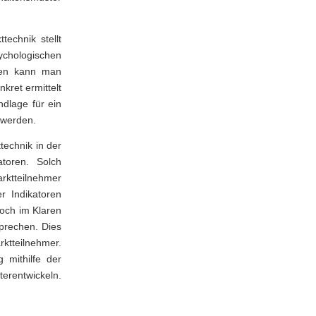
echnik stellt
sychologischen
den kann man
ret ermittelt
ndlage für ein
 werden.
technik in der
atoren. Solch
rktteilnehmer
r Indikatoren
doch im Klaren
sprechen. Dies
ktteilnehmer.
 mithilfe der
terentwickeln.