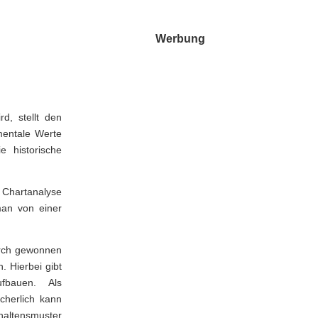
Werbung
d, stellt den
mentale Werte
e historische
e Chartanalyse
an von einer
urch gewonnen
. Hierbei gibt
fbauen. Als
cherlich kann
haltensmuster