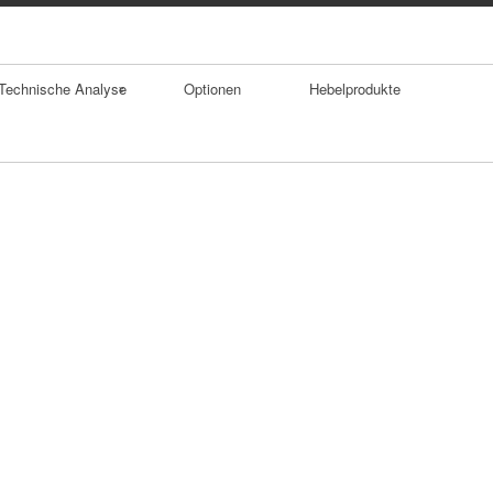
Technische Analyse
Optionen
Hebelprodukte
Trends
Durchschnitte
Trendumkehrforma
tionen
Gaps
Doppelhoch
SKS Formation