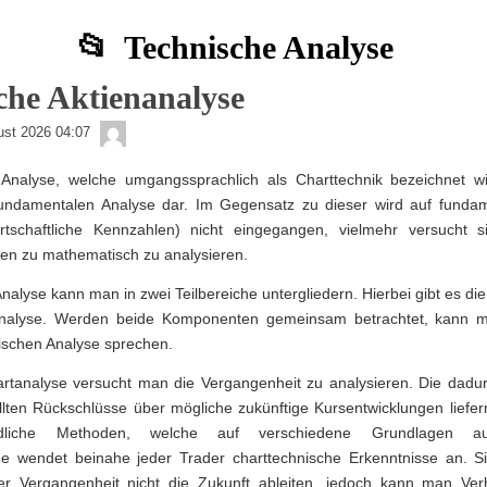
Technische Analyse
che Aktienanalyse
admin
ust 2026 04:07
Analyse, welche umgangssprachlich als Charttechnik bezeichnet wir
undamentalen Analyse dar. Im Gegensatz zu dieser wird auf funda
irtschaftliche Kennzahlen) nicht eingegangen, vielmehr versucht si
en zu mathematisch zu analysieren.
nalyse kann man in zwei Teilbereiche untergliedern. Hierbei gibt es di
nalyse. Werden beide Komponenten gemeinsam betrachtet, kann m
nischen Analyse sprechen.
rtanalyse versucht man die Vergangenheit zu analysieren. Die dad
llten Rückschlüsse über mögliche zukünftige Kursentwicklungen liefern
edliche Methoden, welche auf verschiedene Grundlagen au
e wendet beinahe jeder Trader charttechnische Erkenntnisse an. Si
 Vergangenheit nicht die Zukunft ableiten, jedoch kann man Ver