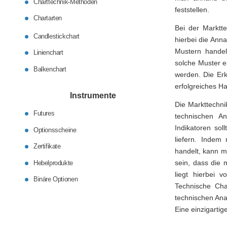
Charttechnik-Methoden
feststellen.
Chartarten
Bei der Marktte
Candlestickchart
hierbei die Ann
Mustern hande
Linienchart
solche Muster e
Balkenchart
werden. Die Erk
erfolgreiches H
Instrumente
Die Markttechni
Futures
technischen An
Indikatoren sol
Optionsscheine
liefern. Indem
Zertifikate
handelt, kann m
sein, dass die 
Hebelprodukte
liegt hierbei 
Binäre Optionen
Technische Char
technischen Anal
Eine einzigartig