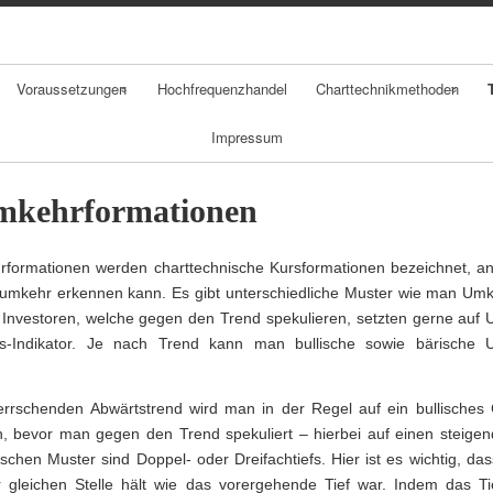
Skip
to
content
Voraussetzungen
Hochfrequenzhandel
Charttechnikmethoden
Impressum
Chancen
Chartarten
T
Risiken
Candlestickchart
D
mkehrformationen
Psychologie
Linienchart
T
rformationen werden charttechnische Kursformationen bezeichnet, a
m
umkehr erkennen kann. Es gibt unterschiedliche Muster wie man Umk
Geldmanagement
Balkenchart
Investoren, welche gegen den Trend spekulieren, setzten gerne auf
gs-Indikator. Je nach Trend kann man bullische sowie bärische
Daytradingstrategi
en
D
rrschenden Abwärtstrend wird man in der Regel auf ein bullisches 
S
n, bevor man gegen den Trend spekuliert – hierbei auf einen steigen
ischen Muster sind Doppel- oder Dreifachtiefs. Hier ist es wichtig, da
r gleichen Stelle hält wie das vorergehende Tief war. Indem das Ti