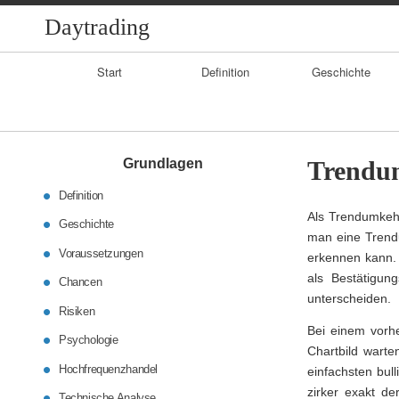
Daytrading
Primary
Start
Definition
Geschichte
Navigation
Grundlagen
Trendu
Definition
Als Trendumkeh
Geschichte
man eine Trend
Voraussetzungen
erkennen kann. 
als Bestätigun
Chancen
unterscheiden.
Risiken
Bei einem vorhe
Psychologie
Chartbild warte
Hochfrequenzhandel
einfachsten bull
zirker exakt de
Technische Analyse