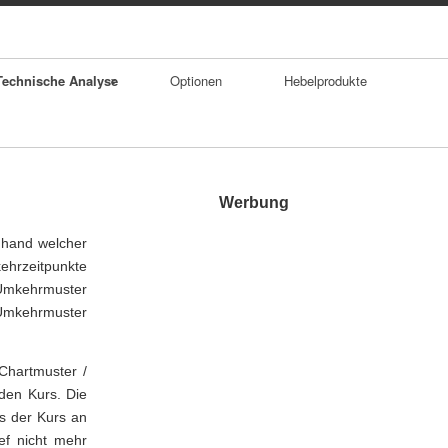
Technische Analyse
Optionen
Hebelprodukte
rends
urchschnitte
Werbung
rendumkehrfor
nhand welcher
ationen
ehrzeitpunkte
 Umkehrmuster
Gaps
 Umkehrmuster
oppelhoch
Chartmuster /
KS Formation
den Kurs. Die
ss der Kurs an
ef nicht mehr