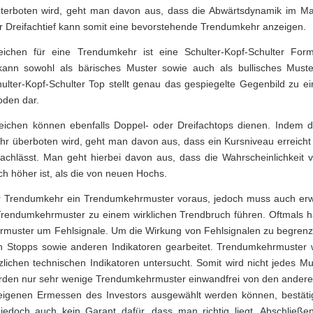
terboten wird, geht man davon aus, dass die Abwärtsdynamik im Mar
r Dreifachtief kann somit eine bevorstehende Trendumkehr anzeigen.
eichen für eine Trendumkehr ist eine Schulter-Kopf-Schulter Form
ann sowohl als bärisches Muster sowie auch als bullisches Muster 
ulter-Kopf-Schulter Top stellt genau das gespiegelte Gegenbild zu e
oden dar.
eichen können ebenfalls Doppel- oder Dreifachtops dienen. Indem da
hr überboten wird, geht man davon aus, dass ein Kursniveau erreicht 
chlässt. Man geht hierbei davon aus, dass die Wahrscheinlichkeit 
ch höher ist, als die von neuen Hochs.
er Trendumkehr ein Trendumkehrmuster voraus, jedoch muss auch er
 Trendumkehrmuster zu einem wirklichen Trendbruch führen. Oftmals h
muster um Fehlsignale. Um die Wirkung von Fehlsignalen zu begrenze
n Stopps sowie anderen Indikatoren gearbeitet. Trendumkehrmuster 
zlichen technischen Indikatoren untersucht. Somit wird nicht jedes Mu
rden nur sehr wenige Trendumkehrmuster einwandfrei von den anderen
eigenen Ermessen des Investors ausgewählt werden können, bestätig
t jedoch auch kein Garant dafür, dass man richtig liegt. Abschlie