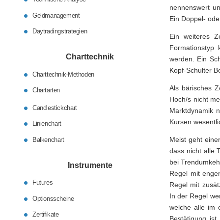
nennenswert un
Geldmanagement
Ein Doppel- ode
Daytradingstrategien
Ein weiteres Z
Formationstyp k
Charttechnik
werden. Ein Sch
Kopf-Schulter B
Charttechnik-Methoden
Als bärisches Z
Chartarten
Hoch/s nicht me
Candlestickchart
Marktdynamik na
Kursen wesentli
Linienchart
Meist geht ein
Balkenchart
dass nicht alle
bei Trendumkehr
Instrumente
Regel mit enge
Futures
Regel mit zusät
In der Regel we
Optionsscheine
welche alle im 
Zertifikate
Bestätigung is