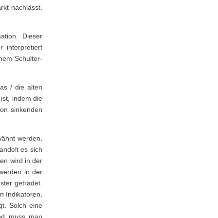
kt nachlässt.
ation. Dieser
interpretiert
inem Schulter-
s / die alten
ist, indem die
von sinkenden
wähnt werden,
andelt es sich
n wird in der
werden in der
ster getradet.
 Indikatoren,
t. Solch eine
ßend muss man