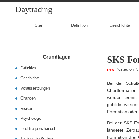
Daytrading
Primary
Start
Definition
Geschichte
Navigation
Grundlagen
SKS Fo
Definition
Posted on
7.
Geschichte
Bei der Schul
Voraussetzungen
Chartformatio
werden. Somit 
Chancen
gebildet werden
Risiken
Formation oder 
Psychologie
Bei der SKS Fo
Hochfrequenzhandel
längerer Zeitr
Formation drei 
Technische Analyse