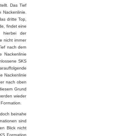
ellt. Das Tief
 Nackenlinie.
s dritte Top,
e, findet eine
t hierbei der
e nicht immer
Tief nach dem
e Nackenlinie
chlossene SKS
arauffolgende
ie Nackenlinie
eder nach oben
 diesem Grund
werden wieder
 Formation.
edoch beinahe
mationen sind
n Blick nicht
SKS Formation