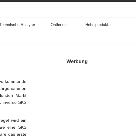
Technische Analyse
Optionen
Hebelprodukte
Trends
Durchschnitte
Werbung
Trendumkehrforma
tionen
 vorkommende
wahrgenommen
Gaps
lenden Markt
s inverse SKS
Doppelhoch
SKS Formation
egel wird ein
wäre eine SKS
wäre das erste