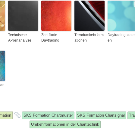
Technische
Zertifikate –
Trendumkehrform
Daytradingstrate
Aktienanalyse
Daytrading
ationen
en
han
and
mation
SKS Formation Chartmuster
SKS Formation Chartsignal
Tra
tagged
Umkehrformationen in der Charttechnik