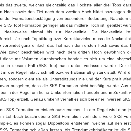
ls das zweite, welches gleichzeitig das Höchste aller drei Tops darst
n Hoch sowie das Tief nach dem zweiten Hoch bildet sozusagen die
 bei der Formationsbestätigung von besonderer Bedeutung. Nachdem da
r SKS Topf Formation geringer als das mittlere Hoch ist, gebildet wurd
t. Idealerweise einmal bis zur Nackenlinie. Die Nackenlinie is
ereich. Je nach Topbildung bzw. Korrekturzielen muss die Nackenlini
e verbindet ganz einfach das Tief nach dem ersten Hoch sowie das 
Wie zuvor beschrieben wird nach dem dritten Hoch gewöhnlich di
rd diese mit Volumen durchbrochen handelt es sich um eine abges
he in diesem Fall (SKS Top) nach unten verlassen wurde. Der d
t in der Regel relativ schnell bzw. verhältnismäßig stark statt. Wird d
hen, sondern dient sie als Unterstützungslinie und der Kurs prallt wi
avon ausgehen, dass die SKS Formation nicht bestätigt wurde. Aus
erbei in der Regel um keine Umkehrformation handeln und in Zukunft 
KS Top) erzielt. Genau umkehrt verhält es sich bei einer inversen SKS
ren SKS Formationen einfach auszumachen. In der Regel wird man j
em Lehrbuch beschriebene SKS Formation vorfinden. Viele SKS For
mplex, es können sogar Doppeltops entstehen, welche auf den erste
 SKS Formation schließen lassen. Als Trendumkehrindikator ist die 