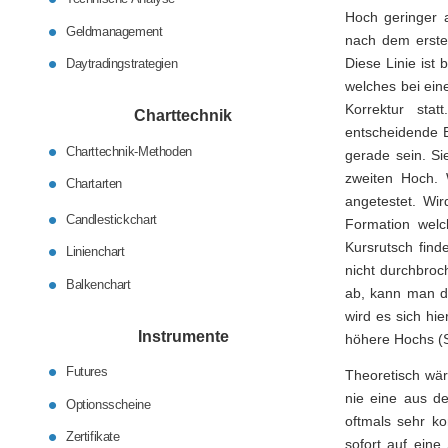
Hoch geringer a
Geldmanagement
nach dem erste
Diese Linie ist
Daytradingstrategien
welches bei eine
Korrektur stat
Charttechnik
entscheidende B
Charttechnik-Methoden
gerade sein. Si
zweiten Hoch. 
Chartarten
angetestet. Wi
Candlestickchart
Formation welc
Kursrutsch finde
Linienchart
nicht durchbroc
Balkenchart
ab, kann man d
wird es sich hi
Instrumente
höhere Hochs (S
Futures
Theoretisch wä
nie eine aus d
Optionsscheine
oftmals sehr ko
Zertifikate
sofort auf eine