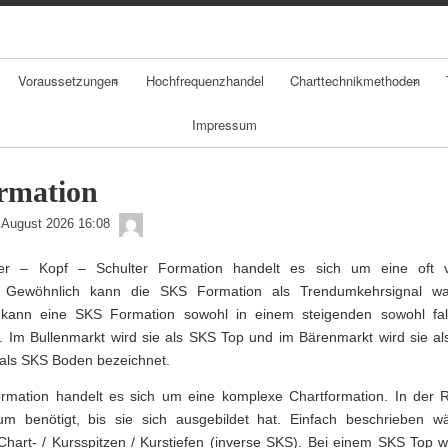
Skip
to
content
Voraussetzungen
Hochfrequenzhandel
Charttechnikmethoden
Impressum
Chancen
Chartarten
Risiken
Candlestickchart
rmation
admin
Psychologie
Linienchart
 August 2026 16:08
ter – Kopf – Schulter Formation handelt es sich um eine oft
Geldmanagement
Balkenchart
n. Gewöhnlich kann die SKS Formation als Trendumkehrsignal 
kann eine SKS Formation sowohl in einem steigenden sowohl fal
Daytradingstrategi
. Im Bullenmarkt wird sie als SKS Top und im Bärenmarkt wird sie al
en
als SKS Boden bezeichnet.
rmation handelt es sich um eine komplexe Chartformation. In der R
aum benötigt, bis sie sich ausgebildet hat. Einfach beschrieben 
Chart- / Kursspitzen / Kurstiefen (inverse SKS). Bei einem SKS Top 