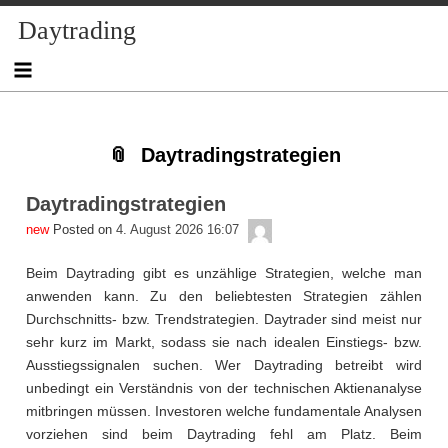
Skip
Skip
Skip
Skip
Skip
Skip
Skip
Skip
Skip
Daytrading
to
to
to
to
to
to
to
to
to
content
NAV_MENU-
NAV_MENU-
NAV_MENU-
NAV_MENU-
MSCHANDL
TEXT-
TEXT-
TEXT-
2
3
4
5
2
3
4
Daytradingstrategien
Daytradingstrategien
admin
Posted on
4. August 2026 16:07
Beim Daytrading gibt es unzählige Strategien, welche man
anwenden kann. Zu den beliebtesten Strategien zählen
Durchschnitts- bzw. Trendstrategien. Daytrader sind meist nur
sehr kurz im Markt, sodass sie nach idealen Einstiegs- bzw.
Ausstiegssignalen suchen. Wer Daytrading betreibt wird
unbedingt ein Verständnis von der technischen Aktienanalyse
mitbringen müssen. Investoren welche fundamentale Analysen
vorziehen sind beim Daytrading fehl am Platz. Beim