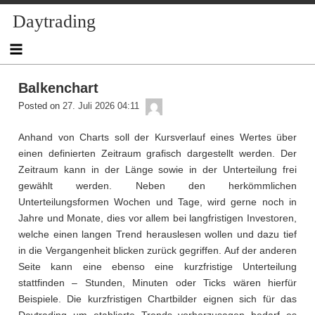
Skip
Daytrading
to
content
Balkenchart
admin
Posted on
27. Juli 2026 04:11
Anhand von Charts soll der Kursverlauf eines Wertes über
einen definierten Zeitraum grafisch dargestellt werden. Der
Zeitraum kann in der Länge sowie in der Unterteilung frei
gewählt werden. Neben den herkömmlichen
Unterteilungsformen Wochen und Tage, wird gerne noch in
Jahre und Monate, dies vor allem bei langfristigen Investoren,
welche einen langen Trend herauslesen wollen und dazu tief
in die Vergangenheit blicken zurück gegriffen. Auf der anderen
Seite kann eine ebenso eine kurzfristige Unterteilung
stattfinden – Stunden, Minuten oder Ticks wären hierfür
Beispiele. Die kurzfristigen Chartbilder eignen sich für das
Daytrading um etablierte Trends vorherzusagen bedarf es