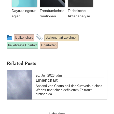
Daytradingstrat
Trendumkehrfo
Technische
egien
rmationen
Aktienanalyse
This
and
Balkenchart
Balkenchart zeichnen
entry
tagged
beliebteste Chartart
Chartarten
was
posted
Related Posts
in
26. Juli 2026
admin
Linienchart
Anhand von Charts soll der Kursverlauf eines
Wertes über einen definierten Zeitraum
grafisch da...
Linienchart