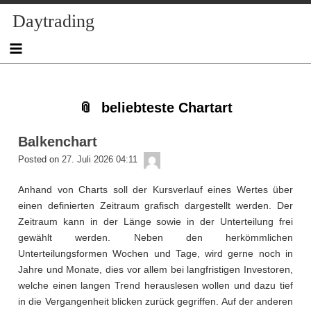
Skip
Skip
Skip
Skip
Skip
Skip
Skip
Skip
Skip
Daytrading
to
to
to
to
to
to
to
to
to
content
NAV_MENU-
NAV_MENU-
NAV_MENU-
NAV_MENU-
MSCHANDL
TEXT-
TEXT-
TEXT-
2
3
4
5
2
3
4
beliebteste Chartart
Balkenchart
admin
Posted on
27. Juli 2026 04:11
Anhand von Charts soll der Kursverlauf eines Wertes über
einen definierten Zeitraum grafisch dargestellt werden. Der
Zeitraum kann in der Länge sowie in der Unterteilung frei
gewählt werden. Neben den herkömmlichen
Unterteilungsformen Wochen und Tage, wird gerne noch in
Jahre und Monate, dies vor allem bei langfristigen Investoren,
welche einen langen Trend herauslesen wollen und dazu tief
in die Vergangenheit blicken zurück gegriffen. Auf der anderen