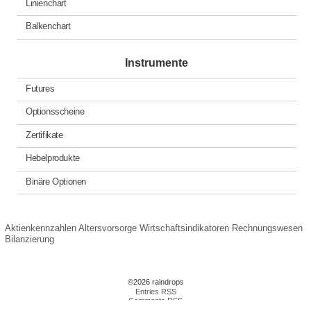
Linienchart
Balkenchart
Instrumente
Futures
Optionsscheine
Zertifikate
Hebelprodukte
Binäre Optionen
Aktienkennzahlen
Altersvorsorge
Wirtschaftsindikatoren
Rechnungswesen
Bilanzierung
©2026 raindrops
Entries RSS
Comments RSS