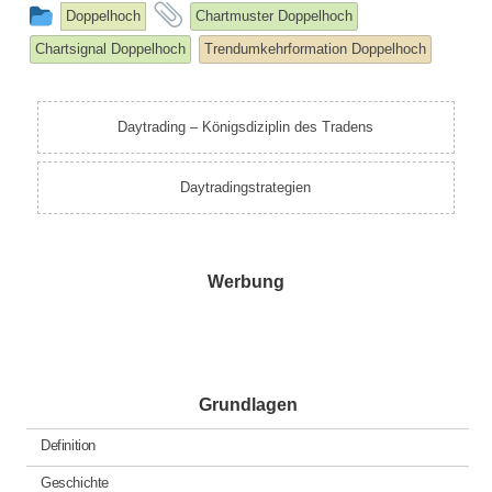
This
and
Doppelhoch
Chartmuster Doppelhoch
entry
tagged
Chartsignal Doppelhoch
Trendumkehrformation Doppelhoch
was
posted
in
Daytrading – Königsdiziplin des Tradens
Daytradingstrategien
Werbung
Grundlagen
Definition
Geschichte