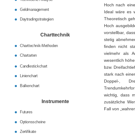
Hoch nach einer
Geldmanagement
Ideal wäre es 
Theoretisch geh
Daytradingstrategien
Hoch ausgebild
vorstellbar, das
Charttechnik
stetig abnehmen
Charttechnik-Methoden
finden nicht st
vielmehr als A
Chartarten
wesentlich höhe
Candlestickchart
bzw. Dreifachtie
stark nach eine
Linienchart
Doppel-, Dre
Balkenchart
Trendumkehrfor
wichtig, dass m
Instrumente
zusätzliche We
Fall von „wahren
Futures
Optionsscheine
Zertifikate