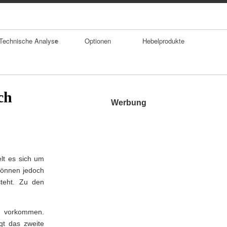
Technische Analyse
Optionen
Hebelprodukte
Trends
Durchschnitte
ch
Werbung
Trendumkehrforma
tionen
Gaps
elt es sich um
können jedoch
Doppelhoch
steht. Zu den
SKS Formation
f vorkommen.
gt das zweite