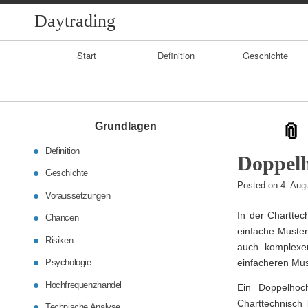
Daytrading
Primary
Start
Definition
Geschichte
Navigation
Grundlagen
Definition
Doppel
Geschichte
Posted on
4. Aug
Voraussetzungen
In der Charttec
Chancen
einfache Muster
Risiken
auch komplexer
Psychologie
einfacheren Mus
Hochfrequenzhandel
Ein Doppelhoc
Charttechnisch
Technische Analyse