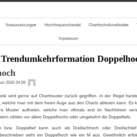
Skip
Skip
Skip
Skip
Skip
Skip
Skip
Skip
Skip
to
to
to
to
to
to
to
to
to
content
NAV_MENU-
NAV_MENU-
NAV_MENU-
NAV_MENU-
MSCHANDL
TEXT-
TEXT-
TEXT-
2
3
4
5
2
3
4
Voraussetzungen
Hochfrequenzhandel
Charttechnikmethoden
Impressum
Chancen
Chartarten
Risiken
Candlestickchart
Trendumkehrformation Doppelho
Psychologie
Linienchart
hoch
admin
Geldmanagement
Balkenchart
ust 2026 04:09
hnik wird gerne auf Chartmuster zurück gegriffen. In der Regel hand
Daytradingstrategi
, welche man mit dem freien Auge aus den Charts ablesen kann. Es 
en
e Muster auftreten, welche man oftmals erst im Nachhinein ver
tern zählen vor allem Doppelhochs oder umgekehrt die Doppeltiefs.
h bzw. Doppeltief kann auch als Dreifachhoch oder Dreifachtie
 beschrieben sieht ein Doppelhoch wie ein M aus. Gewöhnlich erfol