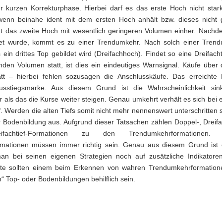
 kurzen Korrekturphase. Hierbei darf es das erste Hoch nicht stark
wenn beinahe ident mit dem ersten Hoch anhält bzw. dieses nicht g
t das zweite Hoch mit wesentlich geringeren Volumen einher. Nachd
et wurde, kommt es zu einer Trendumkehr. Nach solch einer Trend
s ein drittes Top gebildet wird (Dreifachhoch). Findet so eine Dreifach
den Volumen statt, ist dies ein eindeutiges Warnsignal. Käufe über
att – hierbei fehlen sozusagen die Anschlusskäufe. Das erreichte K
usstiegsmarke. Aus diesem Grund ist die Wahrscheinlichkeit si
r als das die Kurse weiter steigen. Genau umkehrt verhält es sich bei
f. Werden die alten Tiefs somit nicht mehr nennenswert unterschritten s
r Bodenbildung aus. Aufgrund dieser Tatsachen zählen Doppel-, Dreif
ifachtief-Formationen zu den Trendumkehrformationen.
mationen müssen immer richtig sein. Genau aus diesem Grund ist
an bei seinen eigenen Strategien noch auf zusätzliche Indikatoren
rte sollten einem beim Erkennen von wahren Trendumkehrformation
“ Top- oder Bodenbildungen behilflich sein.