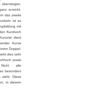
 übersteigen.
anz erreicht.
em das zweite
umkehr ist es
topbildung mit
 den Kurshoch
ursziel dient
nkender Kurse
 einem Doppel-
ieht dies sehr
achhoch sowie
 Nicht alle
 es besonders
 sieht. Diese
en, in diesem