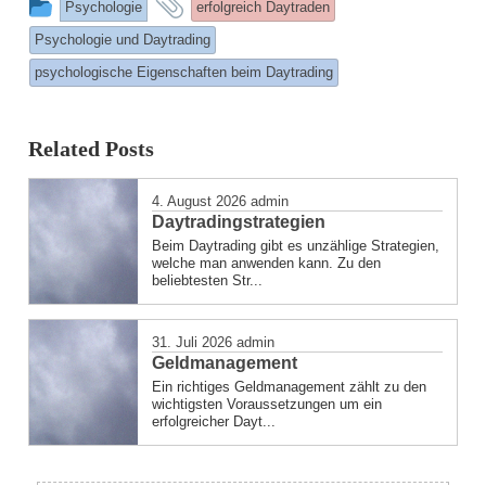
and
Psychologie
erfolgreich Daytraden
entry
tagged
Psychologie und Daytrading
was
psychologische Eigenschaften beim Daytrading
posted
in
Related Posts
4. August 2026
admin
Daytradingstrategien
Beim Daytrading gibt es unzählige Strategien,
welche man anwenden kann. Zu den
beliebtesten Str...
31. Juli 2026
admin
Geldmanagement
Ein richtiges Geldmanagement zählt zu den
wichtigsten Voraussetzungen um ein
erfolgreicher Dayt...