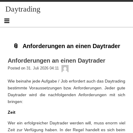
Skip
Skip
Skip
Skip
Skip
Skip
Skip
Skip
Skip
Daytrading
to
to
to
to
to
to
to
to
to
content
NAV_MENU-
NAV_MENU-
NAV_MENU-
NAV_MENU-
MSCHANDL
TEXT-
TEXT-
TEXT-
2
3
4
5
2
3
4
Anforderungen an einen Daytrader
Anforderungen an einen Daytrader
admin
Posted on
31. Juli 2026 04:11
Wie beinahe jede Aufgabe / Job erfordert auch das Daytrading
bestimmte Voraussetzungen bzw. Anforderungen. Jeder gute
Daytrader wird die nachfolgenden Anforderungen mit sich
bringen:
Zeit
Wer ein erfolgreicher Daytrader werden will, muss enorm viel
Zeit zur Verfügung haben. In der Regel handelt es sich beim