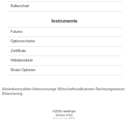
Balkenchart
Instrumente
Futures
Optionsscheine
Zertifikate
Hebelprodukte
Binäre Optionen
Aktienkennzahlen
Altersvorsorge
Wirtschaftsindikatoren
Rechnungswesen
Bilanzierung
©2026 raindrops
Entries RSS
Comments RSS
Raindrops Theme