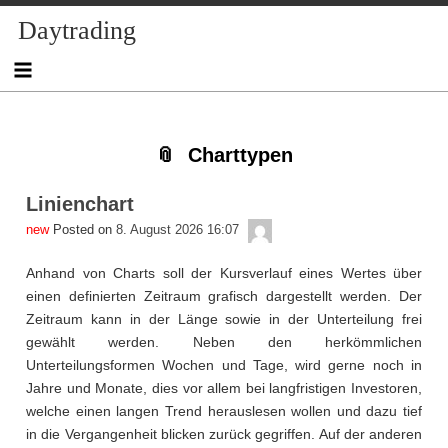
Skip
Skip
Skip
Skip
Skip
Skip
Skip
Skip
Skip
Daytrading
to
to
to
to
to
to
to
to
to
content
NAV_MENU-
NAV_MENU-
NAV_MENU-
NAV_MENU-
MSCHANDL
TEXT-
TEXT-
TEXT-
2
3
4
5
2
3
4
Charttypen
Linienchart
admin
Posted on
8. August 2026 16:07
Anhand von Charts soll der Kursverlauf eines Wertes über
einen definierten Zeitraum grafisch dargestellt werden. Der
Zeitraum kann in der Länge sowie in der Unterteilung frei
gewählt werden. Neben den herkömmlichen
Unterteilungsformen Wochen und Tage, wird gerne noch in
Jahre und Monate, dies vor allem bei langfristigen Investoren,
welche einen langen Trend herauslesen wollen und dazu tief
in die Vergangenheit blicken zurück gegriffen. Auf der anderen