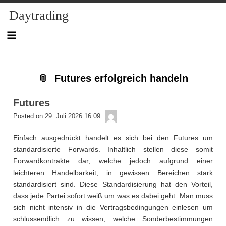
Skip
Skip
Skip
Skip
Skip
Skip
Skip
Skip
Skip
Daytrading
to
to
to
to
to
to
to
to
to
content
NAV_MENU-
NAV_MENU-
NAV_MENU-
NAV_MENU-
MSCHANDL
TEXT-
TEXT-
TEXT-
2
3
4
5
2
3
4
Futures erfolgreich handeln
Futures
admin
Posted on
29. Juli 2026 16:09
Einfach ausgedrückt handelt es sich bei den Futures um
standardisierte Forwards. Inhaltlich stellen diese somit
Forwardkontrakte dar, welche jedoch aufgrund einer
leichteren Handelbarkeit, in gewissen Bereichen stark
standardisiert sind. Diese Standardisierung hat den Vorteil,
dass jede Partei sofort weiß um was es dabei geht. Man muss
sich nicht intensiv in die Vertragsbedingungen einlesen um
schlussendlich zu wissen, welche Sonderbestimmungen