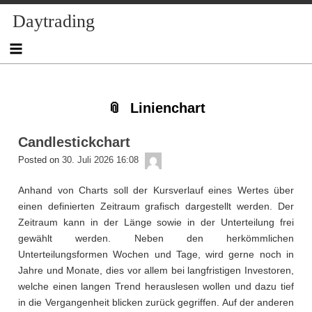
Skip
Skip
Skip
Skip
Skip
Skip
Skip
Skip
Skip
Daytrading
to
to
to
to
to
to
to
to
to
content
NAV_MENU-
NAV_MENU-
NAV_MENU-
NAV_MENU-
MSCHANDL
TEXT-
TEXT-
TEXT-
2
3
4
5
2
3
4
Linienchart
Candlestickchart
admin
Posted on
30. Juli 2026 16:08
Anhand von Charts soll der Kursverlauf eines Wertes über
einen definierten Zeitraum grafisch dargestellt werden. Der
Zeitraum kann in der Länge sowie in der Unterteilung frei
gewählt werden. Neben den herkömmlichen
Unterteilungsformen Wochen und Tage, wird gerne noch in
Jahre und Monate, dies vor allem bei langfristigen Investoren,
welche einen langen Trend herauslesen wollen und dazu tief
in die Vergangenheit blicken zurück gegriffen. Auf der anderen