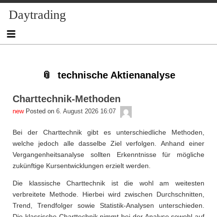
Skip
Skip
Skip
Skip
Skip
Skip
Skip
Skip
Skip
Daytrading
to
to
to
to
to
to
to
to
to
content
NAV_MENU-
NAV_MENU-
NAV_MENU-
NAV_MENU-
MSCHANDL
TEXT-
TEXT-
TEXT-
2
3
4
5
2
3
4
technische Aktienanalyse
Charttechnik-Methoden
admin
Posted on
6. August 2026 16:07
Bei der Charttechnik gibt es unterschiedliche Methoden,
welche jedoch alle dasselbe Ziel verfolgen. Anhand einer
Vergangenheitsanalyse sollten Erkenntnisse für mögliche
zukünftige Kursentwicklungen erzielt werden.
Die klassische Charttechnik ist die wohl am weitesten
verbreitete Methode. Hierbei wird zwischen Durchschnitten,
Trend, Trendfolger sowie Statistik-Analysen unterschieden.
Die klassische Charttechnik nimmt bei der Analyse sowohl auf