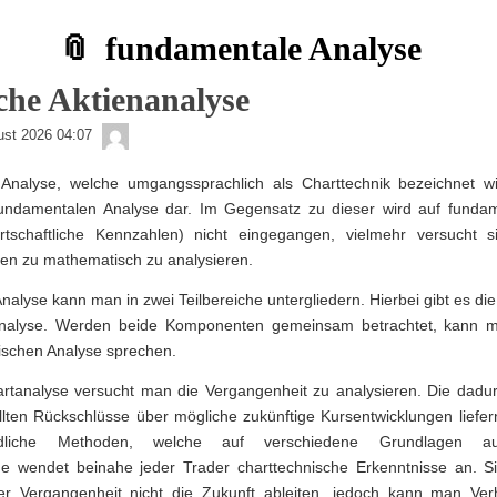
fundamentale Analyse
che Aktienanalyse
admin
ust 2026 04:07
Analyse, welche umgangssprachlich als Charttechnik bezeichnet wir
undamentalen Analyse dar. Im Gegensatz zu dieser wird auf funda
irtschaftliche Kennzahlen) nicht eingegangen, vielmehr versucht si
en zu mathematisch zu analysieren.
nalyse kann man in zwei Teilbereiche untergliedern. Hierbei gibt es di
nalyse. Werden beide Komponenten gemeinsam betrachtet, kann m
nischen Analyse sprechen.
rtanalyse versucht man die Vergangenheit zu analysieren. Die dad
llten Rückschlüsse über mögliche zukünftige Kursentwicklungen liefern
edliche Methoden, welche auf verschiedene Grundlagen au
e wendet beinahe jeder Trader charttechnische Erkenntnisse an. Si
 Vergangenheit nicht die Zukunft ableiten, jedoch kann man Ver