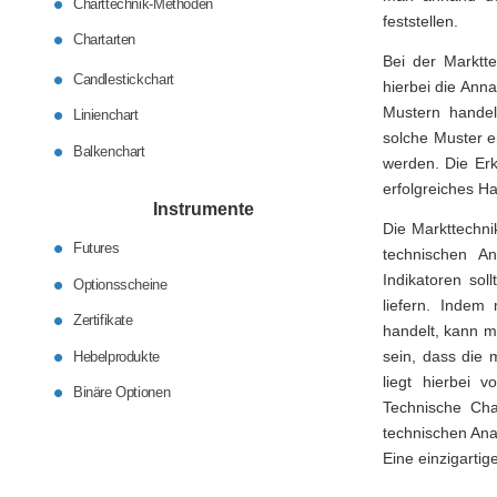
Charttechnik-Methoden
feststellen.
Chartarten
Bei der Marktte
Candlestickchart
hierbei die Ann
Mustern hande
Linienchart
solche Muster e
Balkenchart
werden. Die Erk
erfolgreiches H
Instrumente
Die Markttechni
Futures
technischen An
Indikatoren sol
Optionsscheine
liefern. Indem
Zertifikate
handelt, kann m
sein, dass die 
Hebelprodukte
liegt hierbei 
Binäre Optionen
Technische Char
technischen Anal
Eine einzigartig