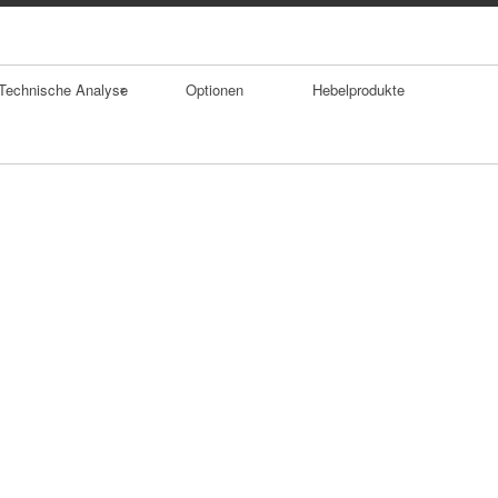
Technische Analyse
Optionen
Hebelprodukte
Trends
Durchschnitte
Trendumkehrforma
tionen
Gaps
Doppelhoch
SKS Formation