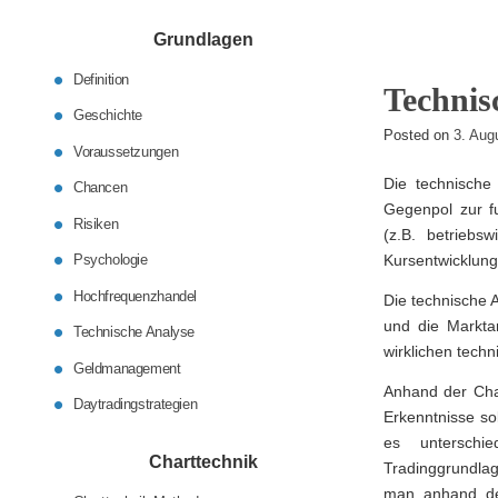
Grundlagen
Definition
Technis
Geschichte
Posted on
3. Aug
Voraussetzungen
Die technische 
Chancen
Gegenpol zur f
Risiken
(z.B. betriebsw
Psychologie
Kursentwicklung
Hochfrequenzhandel
Die technische A
und die Markta
Technische Analyse
wirklichen tech
Geldmanagement
Anhand der Cha
Daytradingstrategien
Erkenntnisse so
es unterschi
Charttechnik
Tradinggrundlag
man anhand der