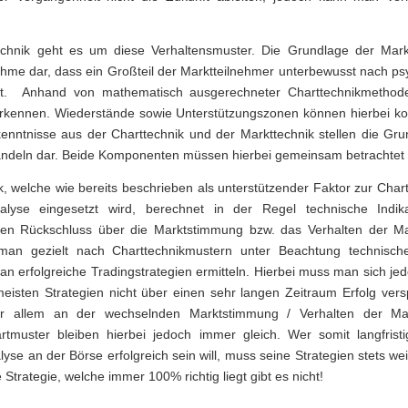
chnik geht es um diese Verhaltensmuster. Die Grundlage der Marktt
ahme dar, dass ein Großteil der Marktteilnehmer unterbewusst nach p
lt. Anhand von mathematisch ausgerechneter Charttechnikmetho
rkennen. Wiederstände sowie Unterstützungszonen können hierbei konk
enntnisse aus der Charttechnik und der Markttechnik stellen die Gru
andeln dar. Beide Komponenten müssen hierbei gemeinsam betrachtet
k, welche wie bereits beschrieben als unterstützender Faktor zur Chart
alyse eingesetzt wird, berechnet in der Regel technische Indik
lten Rückschluss über die Marktstimmung bzw. das Verhalten der Ma
 man gezielt nach Charttechnikmustern unter Beachtung technische
an erfolgreiche Tradingstrategien ermitteln. Hierbei muss man sich je
meisten Strategien nicht über einen sehr langen Zeitraum Erfolg ver
vor allem an der wechselnden Marktstimmung / Verhalten der Mar
tmuster bleiben hierbei jedoch immer gleich. Wer somit langfristig
yse an der Börse erfolgreich sein will, muss seine Strategien stets wei
e Strategie, welche immer 100% richtig liegt gibt es nicht!