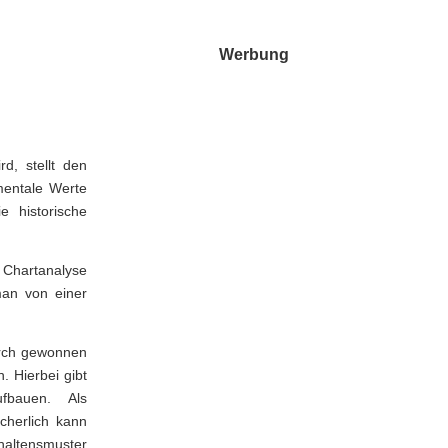
Werbung
d, stellt den
mentale Werte
e historische
e Chartanalyse
an von einer
urch gewonnen
. Hierbei gibt
fbauen. Als
cherlich kann
haltensmuster