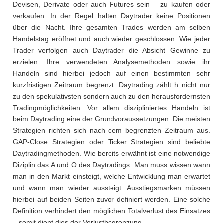
Devisen, Derivate oder auch Futures sein – zu kaufen oder
verkaufen. In der Regel halten Daytrader keine Positionen
über die Nacht. Ihre gesamten Trades werden am selben
Handelstag eröffnet und auch wieder geschlossen. Wie jeder
Trader verfolgen auch Daytrader die Absicht Gewinne zu
erzielen. Ihre verwendeten Analysemethoden sowie ihr
Handeln sind hierbei jedoch auf einen bestimmten sehr
kurzfristigen Zeitraum begrenzt. Daytrading zählt h nicht nur
zu den spekulativsten sondern auch zu den herausfordernsten
Tradingmöglichkeiten. Vor allem diszipliniertes Handeln ist
beim Daytrading eine der Grundvoraussetzungen. Die meisten
Strategien richten sich nach dem begrenzten Zeitraum aus.
GAP-Close Strategien oder Ticker Strategien sind beliebte
Daytradingmethoden. Wie bereits erwähnt ist eine notwendige
Diziplin das A und O des Daytradings. Man muss wissen wann
man in den Markt einsteigt, welche Entwicklung man erwartet
und wann man wieder aussteigt. Ausstiegsmarken müssen
hierbei auf beiden Seiten zuvor definiert werden. Eine solche
Definition verhindert den möglichen Totalverlust des Einsatzes
– somit dient dies der Verlustbegrenzung.