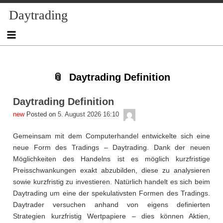
Skip
Skip
Skip
Skip
Skip
Skip
Skip
Skip
Skip
Daytrading
to
to
to
to
to
to
to
to
to
content
NAV_MENU-
NAV_MENU-
NAV_MENU-
NAV_MENU-
MSCHANDL
TEXT-
TEXT-
TEXT-
2
3
4
5
2
3
4
Daytrading Definition
Daytrading Definition
admin
Posted on
5. August 2026 16:10
Gemeinsam mit dem Computerhandel entwickelte sich eine
neue Form des Tradings – Daytrading. Dank der neuen
Möglichkeiten des Handelns ist es möglich kurzfristige
Preisschwankungen exakt abzubilden, diese zu analysieren
sowie kurzfristig zu investieren. Natürlich handelt es sich beim
Daytrading um eine der spekulativsten Formen des Tradings.
Daytrader versuchen anhand von eigens definierten
Strategien kurzfristig Wertpapiere – dies können Aktien,