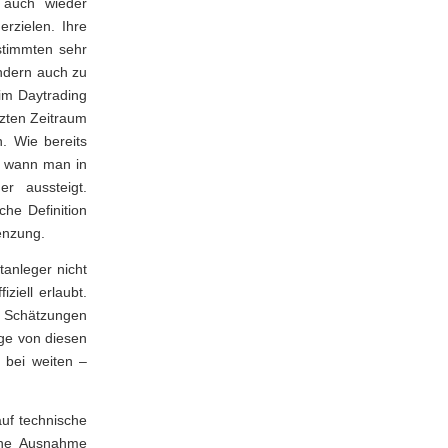
 auch wieder
rzielen. Ihre
stimmten sehr
ondern auch zu
eim Daytrading
zten Zeitraum
. Wie bereits
n wann man in
r aussteigt.
he Definition
renzung.
anleger nicht
ziell erlaubt.
t Schätzungen
ige von diesen
 bei weiten –
auf technische
Eine Ausnahme