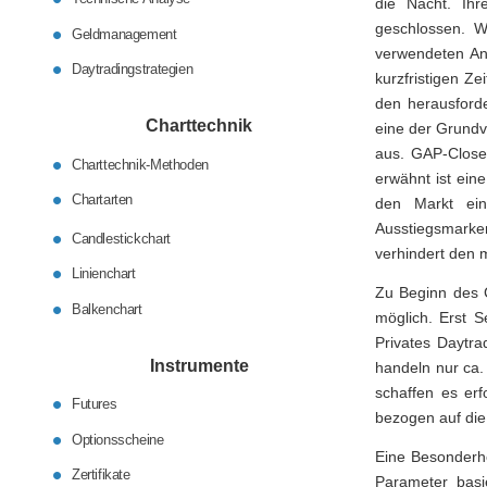
die Nacht. Ih
geschlossen. W
Geldmanagement
verwendeten An
Daytradingstrategien
kurzfristigen Z
den herausforde
Charttechnik
eine der Grundv
aus. GAP-Close 
Charttechnik-Methoden
erwähnt ist ein
Chartarten
den Markt ein
Ausstiegsmarken
Candlestickchart
verhindert den m
Linienchart
Zu Beginn des C
Balkenchart
möglich. Erst S
Privates Daytra
Instrumente
handeln nur ca.
schaffen es erf
Futures
bezogen auf die
Optionsscheine
Eine Besonderhe
Zertifikate
Parameter basi