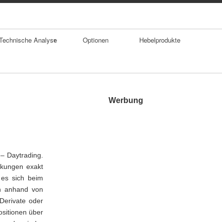
Technische Analyse
Optionen
Hebelprodukte
Trends
Durchschnitte
Werbung
Trendumkehrforma
tionen
Gaps
– Daytrading.
nkungen exakt
Doppelhoch
t es sich beim
en anhand von
SKS Formation
 Derivate oder
ositionen über