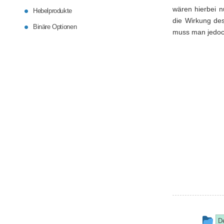
wären hierbei n
Hebelprodukte
die Wirkung de
Binäre Optionen
muss man jedoch
Th
De