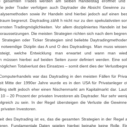
re gesamten Trades werden am selben Handelstag eröffnet und
ie jeder Trader verfolgen auch Daytrader die Absicht Gewinne zu e
alysemethoden sowie ihr Handeln sind hierbei jedoch auf einen be
eitraum begrenzt. Daytrading zählt h nicht nur zu den spekulativsten s
rnsten Tradingmöglichkeiten. Vor allem diszipliniertes Handeln ist b
oraussetzungen. Die meisten Strategien richten sich nach dem begren
Strategien oder Ticker Strategien sind beliebte Daytradingmethoden
e notwendige Diziplin das A und O des Daytradings. Man muss wisse
steigt, welche Entwicklung man erwartet und wann man wiede
 müssen hierbei auf beiden Seiten zuvor definiert werden. Eine solc
öglichen Totalverlust des Einsatzes – somit dient dies der Verlustbeg
omputerhandels war das Daytrading in den meisten Fällen für Privat
eit Mitte der 1990er Jahre wurde es in den USA für Privatanleger offi
ding stellt jedoch eher einen Nischenmarkt am Kapitalmarkt dar. Lau
 10 – 20 Prozent der privaten Investoren als Daytrader. Nur sehr wen
olgreich zu sein. In der Regel übersteigen die Verluste die Gewinne
 privaten Investoren.
it des Daytrading ist es, das die gesamten Strategien in der Regel 
eren. Fundamentale Daten spielen hierbei beinahe keine Rolle. 