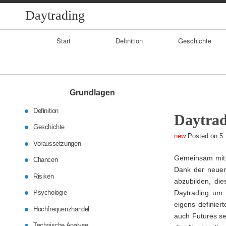
Daytrading
Primary
Start
Definition
Geschichte
Navigation
Grundlagen
Definition
Daytrad
Geschichte
Posted on
5.
Voraussetzungen
Gemeinsam mit 
Chancen
Dank der neuen 
Risiken
abzubilden, die
Psychologie
Daytrading um 
eigens definier
Hochfrequenzhandel
auch Futures se
Technische Analyse