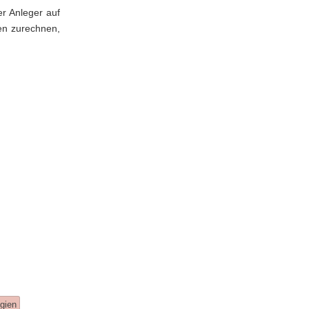
er Anleger auf
en zurechnen,
egien