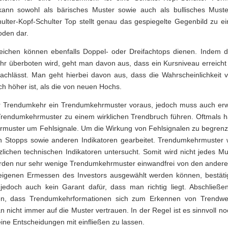
ann sowohl als bärisches Muster sowie auch als bullisches Muster 
ulter-Kopf-Schulter Top stellt genau das gespiegelte Gegenbild zu e
oden dar.
eichen können ebenfalls Doppel- oder Dreifachtops dienen. Indem da
hr überboten wird, geht man davon aus, dass ein Kursniveau erreicht 
chlässt. Man geht hierbei davon aus, dass die Wahrscheinlichkeit 
ch höher ist, als die von neuen Hochs.
er Trendumkehr ein Trendumkehrmuster voraus, jedoch muss auch er
 Trendumkehrmuster zu einem wirklichen Trendbruch führen. Oftmals h
muster um Fehlsignale. Um die Wirkung von Fehlsignalen zu begrenze
n Stopps sowie anderen Indikatoren gearbeitet. Trendumkehrmuster 
zlichen technischen Indikatoren untersucht. Somit wird nicht jedes Mu
rden nur sehr wenige Trendumkehrmuster einwandfrei von den anderen
eigenen Ermessen des Investors ausgewählt werden können, bestätig
t jedoch auch kein Garant dafür, dass man richtig liegt. Abschlie
ten, dass Trendumkehrformationen sich zum Erkennen von Trendw
n nicht immer auf die Muster vertrauen. In der Regel ist es sinnvoll no
eine Entscheidungen mit einfließen zu lassen.