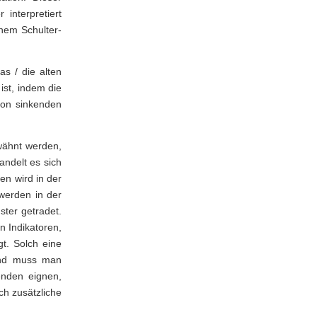
interpretiert
inem Schulter-
s / die alten
ist, indem die
von sinkenden
wähnt werden,
andelt es sich
n wird in der
werden in der
ster getradet.
 Indikatoren,
t. Solch eine
ßend muss man
enden eignen,
ch zusätzliche