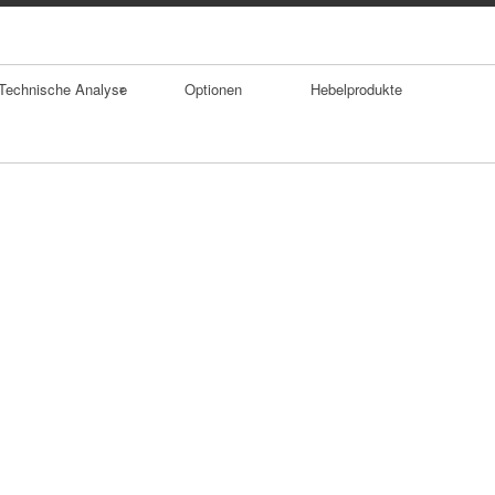
Technische Analyse
Optionen
Hebelprodukte
Trends
Durchschnitte
Trendumkehrforma
tionen
Gaps
Doppelhoch
SKS Formation