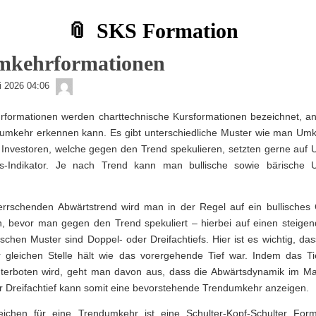
SKS Formation
mkehrformationen
admin
li 2026 04:06
rformationen werden charttechnische Kursformationen bezeichnet, a
umkehr erkennen kann. Es gibt unterschiedliche Muster wie man Umk
Investoren, welche gegen den Trend spekulieren, setzten gerne auf
gs-Indikator. Je nach Trend kann man bullische sowie bärische
rrschenden Abwärtstrend wird man in der Regel auf ein bullisches 
n, bevor man gegen den Trend spekuliert – hierbei auf einen steigen
ischen Muster sind Doppel- oder Dreifachtiefs. Hier ist es wichtig, da
r gleichen Stelle hält wie das vorergehende Tief war. Indem das Ti
terboten wird, geht man davon aus, dass die Abwärtsdynamik im Mar
r Dreifachtief kann somit eine bevorstehende Trendumkehr anzeigen.
eichen für eine Trendumkehr ist eine Schulter-Kopf-Schulter Form