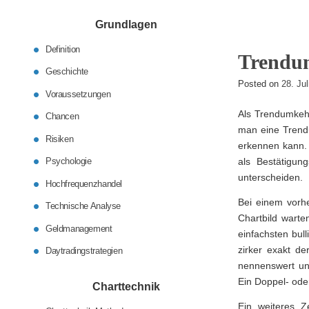
Grundlagen
Definition
Trendu
Geschichte
Posted on
28. Ju
Voraussetzungen
Als Trendumkeh
Chancen
man eine Trend
Risiken
erkennen kann. 
Psychologie
als Bestätigun
unterscheiden.
Hochfrequenzhandel
Bei einem vorhe
Technische Analyse
Chartbild warte
Geldmanagement
einfachsten bull
zirker exakt de
Daytradingstrategien
nennenswert un
Ein Doppel- ode
Charttechnik
Ein weiteres Z