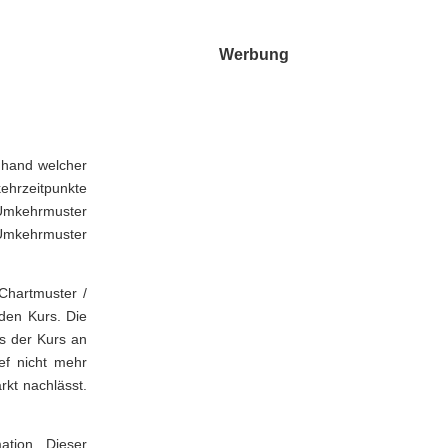
Werbung
nhand welcher
ehrzeitpunkte
 Umkehrmuster
 Umkehrmuster
Chartmuster /
den Kurs. Die
ss der Kurs an
ef nicht mehr
kt nachlässt.
ation. Dieser