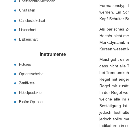
Charttechnik-Methoden
Formationstyp k
Chartarten
werden. Ein Sch
Kopf-Schulter B
Candlestickchart
Als bärisches Z
Linienchart
Hoch/s nicht me
Balkenchart
Marktdynamik na
Kursen wesentli
Instrumente
Meist geht ein
Futures
dass nicht alle
bei Trendumkehr
Optionsscheine
Regel mit enge
Zertifikate
Regel mit zusät
In der Regel we
Hebelprodukte
welche alle im 
Binäre Optionen
Bestätigung is
jedoch festhal
jedoch sollte ma
Indikatoren in s