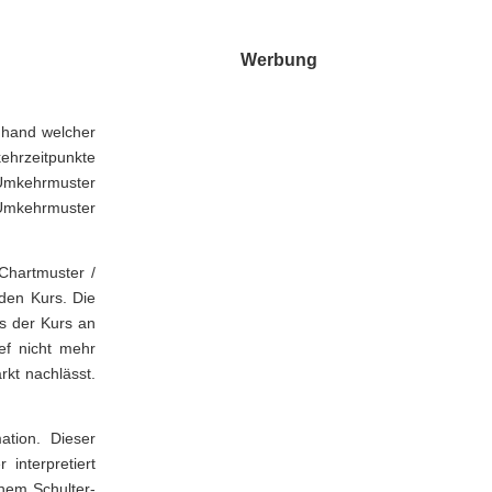
Werbung
nhand welcher
ehrzeitpunkte
 Umkehrmuster
 Umkehrmuster
Chartmuster /
den Kurs. Die
ss der Kurs an
ef nicht mehr
kt nachlässt.
ation. Dieser
interpretiert
inem Schulter-