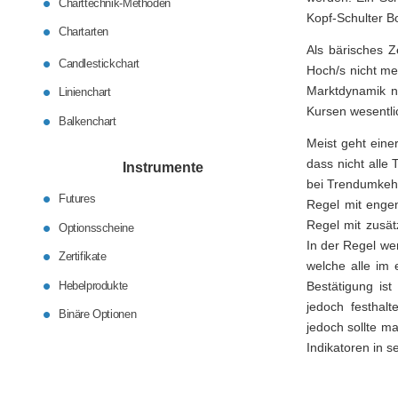
Charttechnik-Methoden
Kopf-Schulter B
Chartarten
Als bärisches Z
Candlestickchart
Hoch/s nicht me
Marktdynamik na
Linienchart
Kursen wesentli
Balkenchart
Meist geht ein
dass nicht alle
Instrumente
bei Trendumkehr
Futures
Regel mit enge
Regel mit zusät
Optionsscheine
In der Regel we
Zertifikate
welche alle im 
Hebelprodukte
Bestätigung is
jedoch festhal
Binäre Optionen
jedoch sollte ma
Indikatoren in s