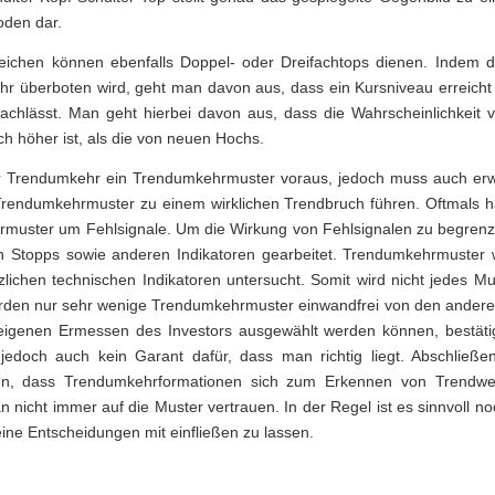
oden dar.
eichen können ebenfalls Doppel- oder Dreifachtops dienen. Indem da
hr überboten wird, geht man davon aus, dass ein Kursniveau erreicht 
chlässt. Man geht hierbei davon aus, dass die Wahrscheinlichkeit 
ch höher ist, als die von neuen Hochs.
er Trendumkehr ein Trendumkehrmuster voraus, jedoch muss auch er
 Trendumkehrmuster zu einem wirklichen Trendbruch führen. Oftmals h
muster um Fehlsignale. Um die Wirkung von Fehlsignalen zu begrenze
n Stopps sowie anderen Indikatoren gearbeitet. Trendumkehrmuster 
zlichen technischen Indikatoren untersucht. Somit wird nicht jedes Mu
rden nur sehr wenige Trendumkehrmuster einwandfrei von den anderen
eigenen Ermessen des Investors ausgewählt werden können, bestätig
t jedoch auch kein Garant dafür, dass man richtig liegt. Abschlie
ten, dass Trendumkehrformationen sich zum Erkennen von Trendw
n nicht immer auf die Muster vertrauen. In der Regel ist es sinnvoll no
eine Entscheidungen mit einfließen zu lassen.