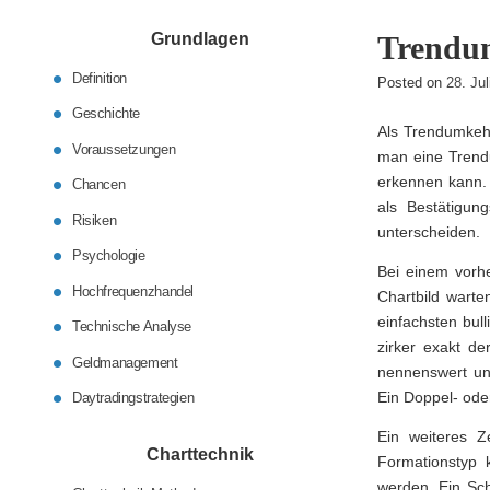
Grundlagen
Trendu
Definition
Posted on
28. Ju
Geschichte
Als Trendumkeh
Voraussetzungen
man eine Trend
erkennen kann. 
Chancen
als Bestätigun
Risiken
unterscheiden.
Psychologie
Bei einem vorhe
Hochfrequenzhandel
Chartbild warte
einfachsten bull
Technische Analyse
zirker exakt de
Geldmanagement
nennenswert un
Ein Doppel- ode
Daytradingstrategien
Ein weiteres Z
Charttechnik
Formationstyp k
werden. Ein Sch