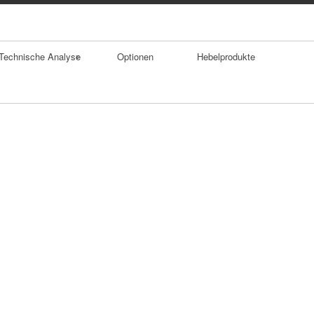
Technische Analyse
Optionen
Hebelprodukte
Trends
Durchschnitte
Trendumkehrforma
tionen
Gaps
Doppelhoch
SKS Formation