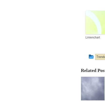
Linienchart
This
Trend
entr
Related Pos
was
post
in