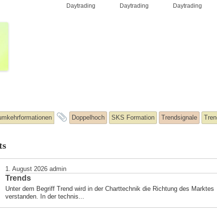
Daytrading
Daytrading
Daytrading
and
umkehrformationen
Doppelhoch
SKS Formation
Trendsignale
Tre
y
tagged
ts
ed
1. August 2026
admin
Trends
Unter dem Begriff Trend wird in der Charttechnik die Richtung des Marktes
verstanden. In der technis...