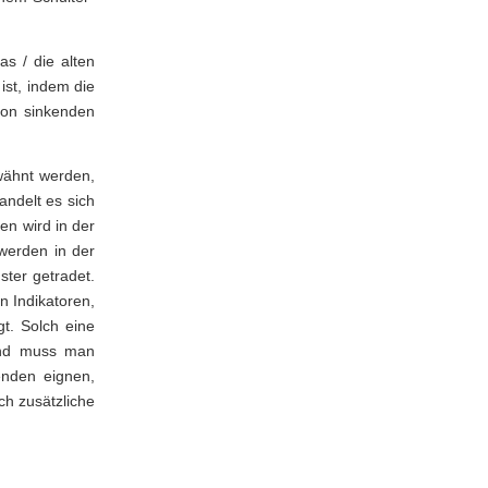
s / die alten
ist, indem die
von sinkenden
wähnt werden,
andelt es sich
n wird in der
werden in der
ster getradet.
 Indikatoren,
t. Solch eine
ßend muss man
enden eignen,
ch zusätzliche