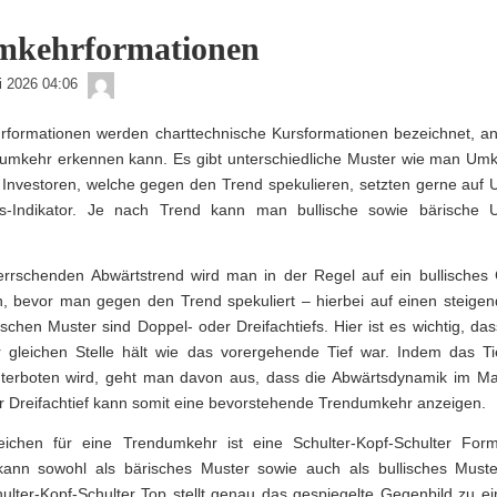
mkehrformationen
admin
li 2026 04:06
rformationen werden charttechnische Kursformationen bezeichnet, a
umkehr erkennen kann. Es gibt unterschiedliche Muster wie man Umk
Investoren, welche gegen den Trend spekulieren, setzten gerne auf
gs-Indikator. Je nach Trend kann man bullische sowie bärische
rrschenden Abwärtstrend wird man in der Regel auf ein bullisches 
n, bevor man gegen den Trend spekuliert – hierbei auf einen steigen
ischen Muster sind Doppel- oder Dreifachtiefs. Hier ist es wichtig, da
r gleichen Stelle hält wie das vorergehende Tief war. Indem das Ti
terboten wird, geht man davon aus, dass die Abwärtsdynamik im Mar
r Dreifachtief kann somit eine bevorstehende Trendumkehr anzeigen.
eichen für eine Trendumkehr ist eine Schulter-Kopf-Schulter Form
ann sowohl als bärisches Muster sowie auch als bullisches Muster 
ulter-Kopf-Schulter Top stellt genau das gespiegelte Gegenbild zu e