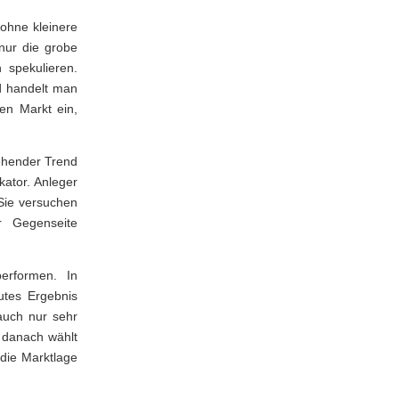
ohne kleinere
nur die grobe
 spekulieren.
d handelt man
en Markt ein,
ehender Trend
kator. Anleger
Sie versuchen
r Gegenseite
erformen. In
utes Ergebnis
 auch nur sehr
 danach wählt
 die Marktlage