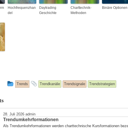
orm
Hochfrequenzhan
Daytrading
Charttechnik-
Binäre Optionen
del
Geschichte
Methoden
This
and
Trends
Trendkanäle
Trendsignale
Trendstrategien
entry
tagged
ts
was
posted
28. Juli 2026
admin
Trendumkehrformationen
in
Als Trendumkehrformationen werden charttechnische Kursformationen beze