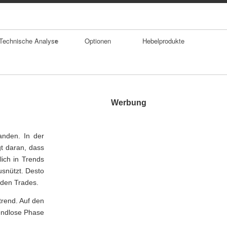
Technische Analyse
Optionen
Hebelprodukte
Trends
Durchschnitte
Werbung
Trendumkehrforma
tionen
anden. In der
t daran, dass
Gaps
ich in Trends
usnützt. Desto
Doppelhoch
nden Trades.
SKS Formation
trend. Auf den
rendlose Phase