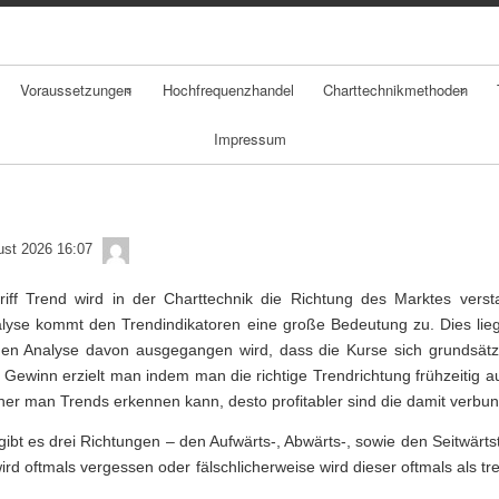
Skip
to
content
Voraussetzungen
Hochfrequenzhandel
Charttechnikmethoden
Impressum
Chancen
Chartarten
Risiken
Candlestickchart
admin
Psychologie
Linienchart
ust 2026 16:07
iff Trend wird in der Charttechnik die Richtung des Marktes verst
Geldmanagement
Balkenchart
lyse kommt den Trendindikatoren eine große Bedeutung zu. Dies lieg
hen Analyse davon ausgegangen wird, dass die Kurse sich grundsätzl
Daytradingstrategi
Gewinn erzielt man indem man die richtige Trendrichtung frühzeitig a
en
üher man Trends erkennen kann, desto profitabler sind die damit verbu
gibt es drei Richtungen – den Aufwärts-, Abwärts-, sowie den Seitwärts
ird oftmals vergessen oder fälschlicherweise wird dieser oftmals als t