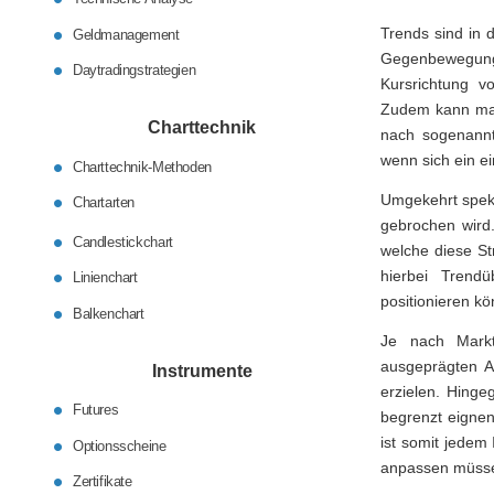
Trends sind in
Geldmanagement
Gegenbewegunge
Daytradingstrategien
Kursrichtung v
Zudem kann man
Charttechnik
nach sogenannte
wenn sich ein ei
Charttechnik-Methoden
Umgekehrt spek
Chartarten
gebrochen wird.
Candlestickchart
welche diese St
hierbei Trend
Linienchart
positionieren k
Balkenchart
Je nach Markt
ausgeprägten A
Instrumente
erzielen. Hinge
Futures
begrenzt eignen
ist somit jedem 
Optionsscheine
anpassen müss
Zertifikate