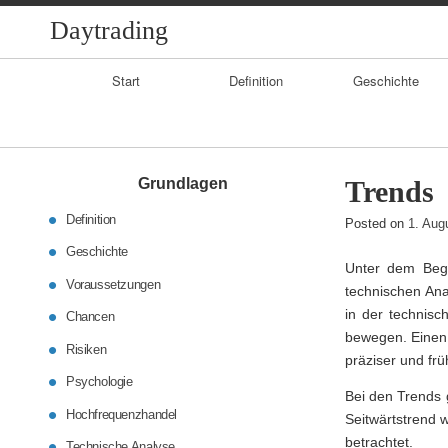
Daytrading
Primary
Start
Definition
Geschichte
Navigation
Grundlagen
Trends
Definition
Posted on
1. Aug
Geschichte
Unter dem Begr
Voraussetzungen
technischen Ana
in der technisc
Chancen
bewegen. Einen 
Risiken
präziser und fr
Psychologie
Bei den Trends 
Hochfrequenzhandel
Seitwärtstrend w
betrachtet.
Technische Analyse