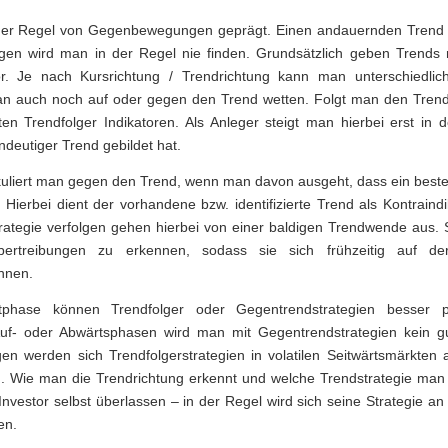
 der Regel von Gegenbewegungen geprägt. Einen andauernden Trend 
n wird man in der Regel nie finden. Grundsätzlich geben Trends 
or. Je nach Kursrichtung / Trendrichtung kann man unterschiedlich
 auch noch auf oder gegen den Trend wetten. Folgt man den Tren
n Trendfolger Indikatoren. Als Anleger steigt man hierbei erst in d
ndeutiger Trend gebildet hat.
uliert man gegen den Trend, wenn man davon ausgeht, dass ein best
 Hierbei dient der vorhandene bzw. identifizierte Trend als Kontraindi
rategie verfolgen gehen hierbei von einer baldigen Trendwende aus. 
übertreibungen zu erkennen, sodass sie sich frühzeitig auf de
önnen.
phase können Trendfolger oder Gegentrendstrategien besser p
uf- oder Abwärtsphasen wird man mit Gegentrendstrategien kein g
gen werden sich Trendfolgerstrategien in volatilen Seitwärtsmärkten
. Wie man die Trendrichtung erkennt und welche Trendstrategie man
Investor selbst überlassen – in der Regel wird sich seine Strategie an
en.